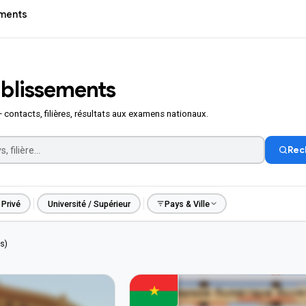
ements
ablissements
— contacts, filières, résultats aux examens nationaux.
Rec
Privé
Université / Supérieur
Pays & Ville
VILLE
Réinitialiser
s)