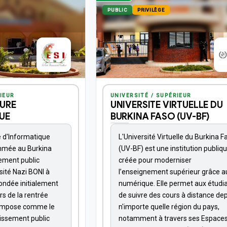
PUBLIC
PRIVILÈGE
IEUR
UNIVERSITÉ / SUPÉRIEUR
EURE
UNIVERSITE VIRTUELLE DU
UE
BURKINA FASO (UV-BF)
e d'Informatique
L'Université Virtuelle du Burkina F
ommée au Burkina
(UV-BF) est une institution publiq
sement public
créée pour moderniser
rsité Nazi BONI à
l’enseignement supérieur grâce a
ondée initialement
numérique. Elle permet aux étudi
s de la rentrée
de suivre des cours à distance de
'impose comme le
n'importe quelle région du pays,
lissement public
notamment à travers ses Espace