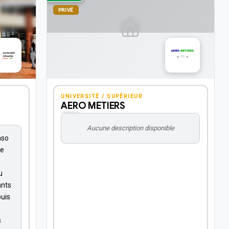
PRIVÉ
UNIVERSITÉ / SUPÉRIEUR
AERO METIERS
Aucune description disponible
aso
ue
u
ants
puis
s