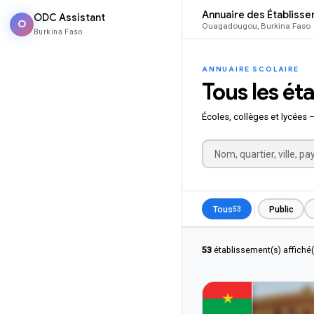
Annuaire des Établiss
ODC Assistant
O
Ouagadougou, Burkina Faso
Burkina Faso
ANNUAIRE SCOLAIRE
Tous les ét
Écoles, collèges et lycées 
Tous
Public
53
PAYS
53
établissement(s) affiché(