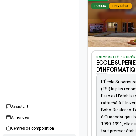
PUBLIC
PRIVILÈGE
UNIVERSITÉ / SUPÉR
ECOLE SUPERI
D'INFORMATIQ
L'École Supérieur
(ESI) la plus ren
Faso est l'établis
rattaché à l'Unive
Assistant
Bobo-Dioulasso. F
à Ouagadougou lor
Annonces
1990-1991, elle s
Centres de composition
tout premier étab